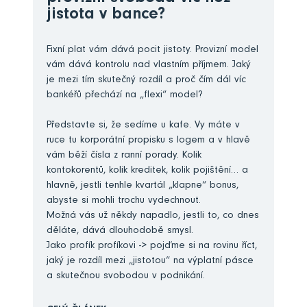
jistota v bance?
Fixní plat vám dává pocit jistoty. Provizní model
vám dává kontrolu nad vlastním příjmem. Jaký
je mezi tím skutečný rozdíl a proč čím dál víc
bankéřů přechází na „flexi“ model?
Představte si, že sedíme u kafe. Vy máte v
ruce tu korporátní propisku s logem a v hlavě
vám běží čísla z ranní porady. Kolik
kontokorentů, kolik kreditek, kolik pojištění… a
hlavně, jestli tenhle kvartál „klapne“ bonus,
abyste si mohli trochu vydechnout.
Možná vás už někdy napadlo, jestli to, co dnes
děláte, dává dlouhodobě smysl.
Jako profík profíkovi -> pojďme si na rovinu říct,
jaký je rozdíl mezi „jistotou“ na výplatní pásce
a skutečnou svobodou v podnikání.