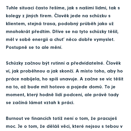
Tuhle situaci často řešíme, jak s našimi lidmi, tak s
kolegy z jiných firem. Člověk jede na schůzku s
klientem, stejná trasa, podobný průběh jako už
mnohokrát předtím. Dříve se na tyto schůzky těšil,
měl v sobě energii a chuť něco dobře vymyslet.
Postupně se to ale mění.
Schůzky začnou být rutinní a předvídatelné. Člověk
ví, jak proběhnou a jak skončí. A místo toho, aby ho
práce nabíjela, ho spíš unavuje. A začne se víc těšit
na to, až bude mít hotovo a pojede domů. To je
moment, který hodně lidí podcení, ale právě tady
se začíná lámat vztah k práci.
Burnout ve financích totiž není o tom, že pracuješ
moc. Je o tom, že děláš věci, které nejsou s tebou v