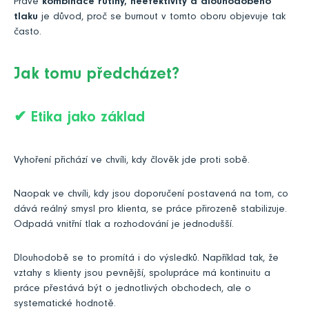
Právě
kombinace rutiny, neefektivity a dlouhodobého
tlaku
je důvod, proč se burnout v tomto oboru objevuje tak
často.
Jak tomu předcházet?
✔
Etika jako základ
Vyhoření přichází ve chvíli, kdy člověk jde proti sobě.
Naopak ve chvíli, kdy jsou doporučení postavená na tom, co
dává reálný smysl pro klienta, se práce přirozeně stabilizuje.
Odpadá vnitřní tlak a rozhodování je jednodušší.
Dlouhodobě se to promítá i do výsledků. Například tak, že
vztahy s klienty jsou pevnější, spolupráce má kontinuitu a
práce přestává být o jednotlivých obchodech, ale o
systematické hodnotě.