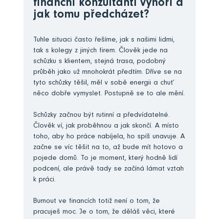
finanční konzultanti vyhoří a
jak tomu předcházet?
Tuhle situaci často řešíme, jak s našimi lidmi,
tak s kolegy z jiných firem. Člověk jede na
schůzku s klientem, stejná trasa, podobný
průběh jako už mnohokrát předtím. Dříve se na
tyto schůzky těšil, měl v sobě energii a chuť
něco dobře vymyslet. Postupně se to ale mění.
Schůzky začnou být rutinní a předvídatelné.
Člověk ví, jak proběhnou a jak skončí. A místo
toho, aby ho práce nabíjela, ho spíš unavuje. A
začne se víc těšit na to, až bude mít hotovo a
pojede domů. To je moment, který hodně lidí
podcení, ale právě tady se začíná lámat vztah
k práci.
Burnout ve financích totiž není o tom, že
pracuješ moc. Je o tom, že děláš věci, které