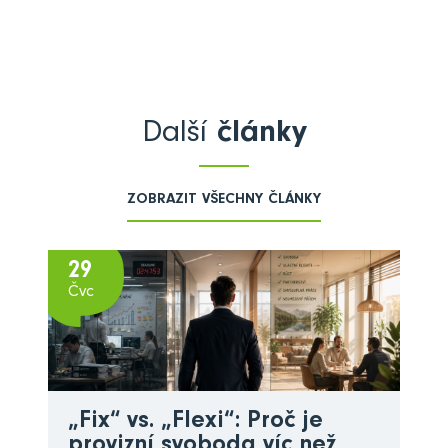
Další
články
ZOBRAZIT VŠECHNY ČLÁNKY
29
Čvc
„Fix“ vs. „Flexi“: Proč je
provizní svoboda víc než