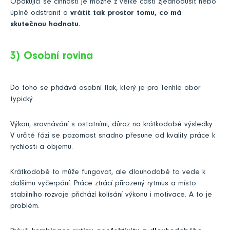
Opakující se činnosti je možné z velké části zjednodušit nebo
úplně odstranit a
vrátit tak prostor tomu, co má
skutečnou hodnotu.
3) Osobní rovina
Do toho se přidává osobní tlak, který je pro tenhle obor
typický.
Výkon, srovnávání s ostatními, důraz na krátkodobé výsledky.
V určité fázi se pozornost snadno přesune od kvality práce k
rychlosti a objemu.
Krátkodobě to může fungovat, ale dlouhodobě to vede k
dalšímu vyčerpání. Práce ztrácí přirozený rytmus a místo
stabilního rozvoje přichází kolísání výkonu i motivace. A to je
problém.