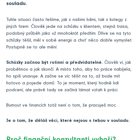
souladu.
Tuhle situaci často řešíme, jak s našimi lidmi, tak s kolegy z
jiných firem. Člověk jede na schůzku s klientem, stejná trasa,
podobný průběh jako už mnohokrát předtím. Dříve se na tyto
schůzky těšil, měl v sobě energii a chuť něco dobře vymyslet.
Postupně se to ale mění.
Schůzky začnou být rutinní a předvídatelné.
Člověk ví, jak
proběhnou a jak skončí. A místo toho, aby ho práce nabíjela,
ho spíš unavuje. A začne se víc těšit na to, až bude mít
hotovo a pojede domů. To je moment, který hodně lidí
podcení, ale právě tady se začíná lámat vztah k práci.
Burnout ve financích totiž není o tom, že pracuješ moc.
Je o tom, že děláš věci, které nejsou s tebou v souladu.