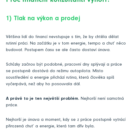
Proč finanční konzultanti vyhoří?
1) Tlak na výkon a prodej
Většina lidí do financí nevstupuje s tím, že by chtěla dělat
rutinní práci. Na začátku je v tom energie, tempo a chuť něco
budovat. Postupem času se ale často dostaví únava.
Schůzky začnou být podobné, pracovní dny splývají a práce
se postupně dostává do režimu autopilota. Místo
soustředění a energie přichází rutina, která člověka spíš
vyčerpává, než aby ho posouvala dál.
A právě to je ten největší problém.
Nejhorší není samotná
práce.
Nejhorší je únava a moment, kdy se z práce postupně vytrácí
přirozená chuť a energie, která tam dřív byla
.