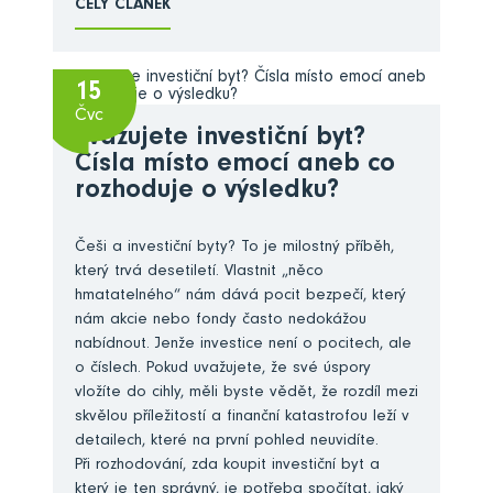
CELÝ ČLÁNEK
15
Čvc
Zvažujete investiční byt?
Čísla místo emocí aneb co
rozhoduje o výsledku?
Češi a investiční byty? To je milostný příběh,
který trvá desetiletí. Vlastnit „něco
hmatatelného“ nám dává pocit bezpečí, který
nám akcie nebo fondy často nedokážou
nabídnout. Jenže investice není o pocitech, ale
o číslech. Pokud uvažujete, že své úspory
vložíte do cihly, měli byste vědět, že rozdíl mezi
skvělou příležitostí a finanční katastrofou leží v
detailech, které na první pohled neuvidíte.
Při rozhodování, zda koupit investiční byt a
který je ten správný, je potřeba spočítat, jaký