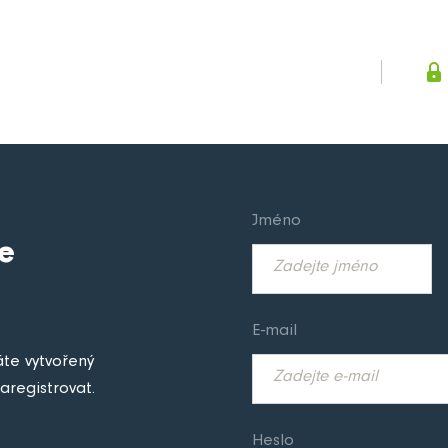
Jméno
e
E-mail
áte vytvořený
aregistrovat.
Heslo