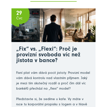
29
Čvc
„Fix“ vs. „Flexi“: Proč je
provizní svoboda víc než
jistota v bance?
Fixní plat vám dává pocit jistoty. Provizní model
vám dává kontrolu nad vlastním příjmem. Jaký
je mezi tím skutečný rozdíl a proč čím dál víc
bankéřů přechází na „flexi“ model?
Představte si, že sedíme u kafe. Vy máte v
ruce tu korporátní propisku s logem a v hlavě