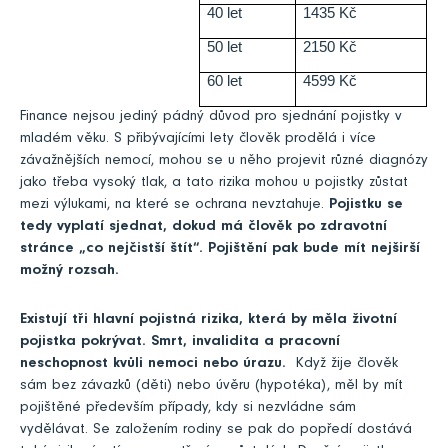
40 let
1435 Kč
50 let
2150 Kč
60 let
4599 Kč
Finance nejsou jediný pádný důvod pro sjednání pojistky v
mladém věku. S přibývajícími lety člověk prodělá i více
závažnějších nemocí, mohou se u něho projevit různé diagnózy
jako třeba vysoký tlak, a tato rizika mohou u pojistky zůstat
mezi výlukami, na které se ochrana nevztahuje.
Pojistku se
tedy vyplatí sjednat, dokud má člověk po zdravotní
stránce „co nejčistší štít“. Pojištění pak bude mít nejširší
možný rozsah.
Existují tři hlavní pojistná rizika, která by měla životní
pojistka pokrývat. Smrt, invalidita a pracovní
neschopnost kvůli nemoci nebo úrazu.
Když žije člověk
sám bez závazků (děti) nebo úvěru (hypotéka), měl by mít
pojištěné především případy, kdy si nezvládne sám
vydělávat. Se založením rodiny se pak do popředí dostává