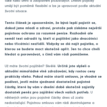
také riziko úmrtí a zaopatření pozůstalých. Dnešní pojistky
umějí být poměrně flexibilní a lze je upravovat podle aktuální
životní situace.
Tento článek je upozorněním, že bývá lepší pojistit se,
dokud jsme mladí a zdraví, protože pak získáme největší
pojistnou ochranu za rozumné peníze. Rozhodně ale
neměl text odradit ty, kteří si pojištění jako dvacátníci
nebo třicátníci nezřídili. Vždycky se dá najít pojistka, o
kterou se budete moct skutečně opřít. Jen to chce chvíli
hledat a porovnávat, s čímž vám rádi pomůžeme.
Už máte životní pojištění? Skvělé.
Určitě jste slyšeli o
aktuální mimořádné vlně zdražování, kdy rostou ceny
prakticky všeho. Pokud máte starší smlouvu, je vhodné se
podívat, jestli máte sjednané dostatečné pojistné
částky, které by vám v dnešní době skutečně zajistily
dostatek peněz pro zajištění všech vašich potřeb.
U
některých smluv jsou pojistné částky dnes už zcela
nedostačující. Pojistnou smlouvu vám rádi zkontrolujeme a