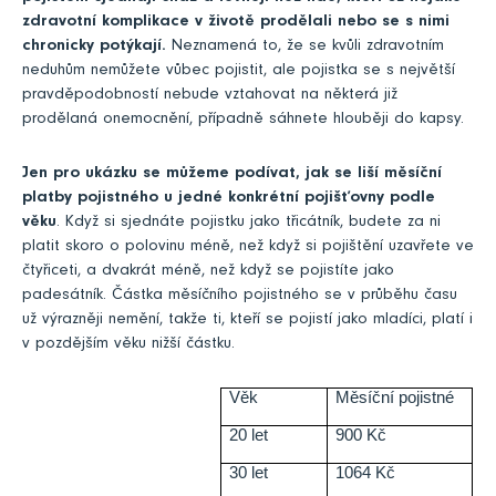
zdravotní komplikace v životě prodělali nebo se s nimi
chronicky potýkají.
Neznamená to, že se kvůli zdravotním
neduhům nemůžete vůbec pojistit, ale pojistka se s největší
pravděpodobností nebude vztahovat na některá již
prodělaná onemocnění, případně sáhnete hlouběji do kapsy.
Jen pro ukázku se můžeme podívat, jak se liší měsíční
platby pojistného u jedné konkrétní pojišťovny podle
věku
. Když si sjednáte pojistku jako třicátník, budete za ni
platit skoro o polovinu méně, než když si pojištění uzavřete ve
čtyřiceti, a dvakrát méně, než když se pojistíte jako
padesátník. Částka měsíčního pojistného se v průběhu času
už výrazněji nemění, takže ti, kteří se pojistí jako mladíci, platí i
v pozdějším věku nižší částku.
Věk
Měsíční pojistné
20 let
900 Kč
30 let
1064 Kč