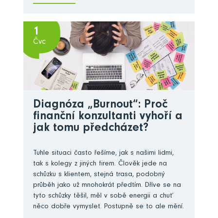
1
Čvc
Diagnóza „Burnout“: Proč
finanční konzultanti vyhoří a
jak tomu předcházet?
Tuhle situaci často řešíme, jak s našimi lidmi,
tak s kolegy z jiných firem. Člověk jede na
schůzku s klientem, stejná trasa, podobný
průběh jako už mnohokrát předtím. Dříve se na
tyto schůzky těšil, měl v sobě energii a chuť
něco dobře vymyslet. Postupně se to ale mění.