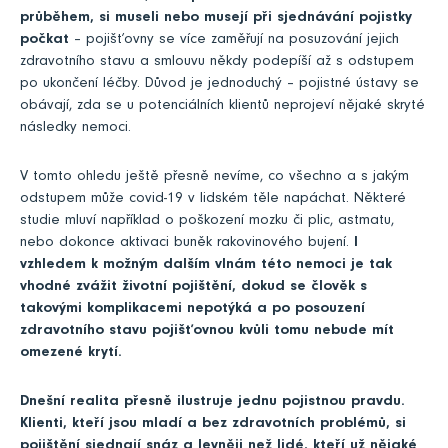
průběhem, si museli nebo musejí při sjednávání pojistky
počkat
– pojišťovny se více zaměřují na posuzování jejich
zdravotního stavu a smlouvu někdy podepíší až s odstupem
po ukončení léčby. Důvod je jednoduchý – pojistné ústavy se
obávají, zda se u potenciálních klientů neprojeví nějaké skryté
následky nemoci.
V tomto ohledu ještě přesně nevíme, co všechno a s jakým
odstupem může covid-19 v lidském těle napáchat. Některé
studie mluví například o poškození mozku či plic, astmatu,
nebo dokonce aktivaci buněk rakovinového bujení.
I
vzhledem k možným dalším vlnám této nemoci je tak
vhodné zvážit životní pojištění, dokud se člověk s
takovými komplikacemi nepotýká a po posouzení
zdravotního stavu pojišťovnou kvůli tomu nebude mít
omezené krytí.
Dnešní realita přesně ilustruje jednu pojistnou pravdu.
Klienti, kteří jsou mladí a bez zdravotních problémů, si
pojištění sjednají snáz a levněji než lidé, kteří už nějaké