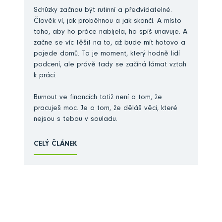
Schůzky začnou být rutinní a předvídatelné.
Člověk ví, jak proběhnou a jak skončí. A místo
toho, aby ho práce nabíjela, ho spíš unavuje. A
začne se víc těšit na to, až bude mít hotovo a
pojede domů. To je moment, který hodně lidí
podcení, ale právě tady se začíná lámat vztah
k práci.
Burnout ve financích totiž není o tom, že
pracuješ moc. Je o tom, že děláš věci, které
nejsou s tebou v souladu.
CELÝ ČLÁNEK