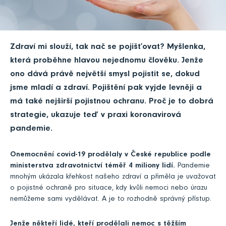
Zdraví mi slouží, tak nač se pojišťovat? Myšlenka,
která proběhne hlavou nejednomu člověku. Jenže
ono dává právě největší smysl pojistit se, dokud
jsme mladí a zdraví. Pojištění pak vyjde levněji a
má také nejširší pojistnou ochranu. Proč je to dobrá
strategie, ukazuje teď v praxi koronavirová
pandemie.
Onemocnění covid-19 prodělaly v České republice podle
ministerstva zdravotnictví téměř 4 miliony lidí.
Pandemie
mnohým ukázala křehkost našeho zdraví a přiměla je uvažovat
o pojistné ochraně pro situace, kdy kvůli nemoci nebo úrazu
nemůžeme sami vydělávat. A je to rozhodně správný přístup.
Jenže někteří lidé, kteří prodělali nemoc s těžším