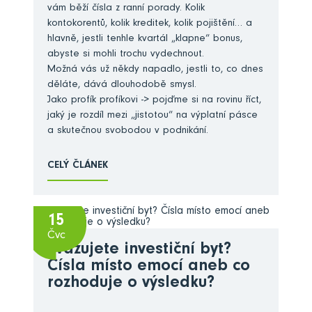
vám běží čísla z ranní porady. Kolik
kontokorentů, kolik kreditek, kolik pojištění… a
hlavně, jestli tenhle kvartál „klapne“ bonus,
abyste si mohli trochu vydechnout.
Možná vás už někdy napadlo, jestli to, co dnes
děláte, dává dlouhodobě smysl.
Jako profík profíkovi -> pojďme si na rovinu říct,
jaký je rozdíl mezi „jistotou“ na výplatní pásce
a skutečnou svobodou v podnikání.
CELÝ ČLÁNEK
15
Čvc
Zvažujete investiční byt?
Čísla místo emocí aneb co
rozhoduje o výsledku?