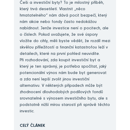
Češi a investiční byty? To je milostný příběh,
který trvá desetiletí. Vlastnit „něco
hmatatelného“ nám dává pocit bezpečí, který
nám akcie nebo fondy často nedokážou
nabídnout. Jenže investice není o pocitech, ale
o číslech. Pokud uvažujete, že své úspory
vložíte do cihly, měli byste vědět, že rozdíl mezi
skvělou příležitostí a finanční katastrofou leží v
detailech, které na první pohled neuvidíte.
Při rozhodování, zda koupit investiční byt a
který je ten správný, je potřeba spočítat, jaký
potencionální výnos nám bude byt generovat
a zda není lepší zvolit jinou investiční
alternativu. V některých případech může být
zhodnocení dlouhodobých podílových fondů
srovnatelné s výnosem investičního bytu, ale s
podstatně nižší mírou starostí při správě těchto
investic.
CELÝ ČLÁNEK