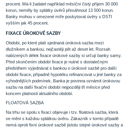
procent. Má-li žadatel například měsíční čistý příjem 30 000
korun, neměly by splátky úvěrů přesáhnout 13 500 korun.
Banky mohou v omezené míře poskytovat úvěry s DSTI
vyšším jak 45 procent.
FIXACE ÚROKOVÉ SAZBY
Období, po které platí sjednaná úroková sazba mezi
dlužníkem a bankou, nejčastěji pět až deset let. Rozsah
nabízených délek fixace úrokové sazby si určují banky samy.
Před skončením období fixace je nutné s dostatečným
předstihem vyjednávat s bankou o úrokové sazbě pro další
období fixace, případně hypotéku refinancovat u jiné banky za
výhodnějších podmínek. Banka je povinna oznámit úrokovou
sazbu na další fixační období nejpozději tři měsíce před
koncem platnosti aktuálního období.
FLOATOVÁ SAZBA
Na trhu se spolu s fixací objevuje i tzv. floatová sazba, která
se mění s každou splátkou úvěru. Zákazník v tomto případě
nemá oproti fixní úrokové sazbě jistotu stejné úrokové sazby a