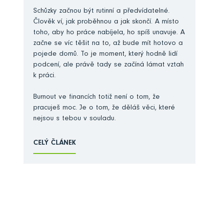
Schůzky začnou být rutinní a předvídatelné.
Člověk ví, jak proběhnou a jak skončí. A místo
toho, aby ho práce nabíjela, ho spíš unavuje. A
začne se víc těšit na to, až bude mít hotovo a
pojede domů. To je moment, který hodně lidí
podcení, ale právě tady se začíná lámat vztah
k práci.
Burnout ve financích totiž není o tom, že
pracuješ moc. Je o tom, že děláš věci, které
nejsou s tebou v souladu.
CELÝ ČLÁNEK