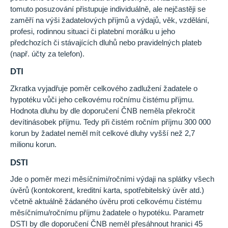
tomuto posuzování přistupuje individuálně, ale nejčastěji se
zaměří na výši žadatelových příjmů a výdajů, věk, vzdělání,
profesi, rodinnou situaci či platební morálku u jeho
předchozích či stávajících dluhů nebo pravidelných plateb
(např. účty za telefon).
DTI
Zkratka vyjadřuje poměr celkového zadlužení žadatele o
hypotéku vůči jeho celkovému ročnímu čistému příjmu.
Hodnota dluhu by dle doporučení ČNB neměla překročit
devítinásobek příjmu. Tedy při čistém ročním příjmu 300 000
korun by žadatel neměl mít celkové dluhy vyšší než 2,7
milionu korun.
DSTI
Jde o poměr mezi měsíčními/ročními výdaji na splátky všech
úvěrů (kontokorent, kreditní karta, spotřebitelský úvěr atd.)
včetně aktuálně žádaného úvěru proti celkovému čistému
měsíčnímu/ročnímu příjmu žadatele o hypotéku. Parametr
DSTI by dle doporučení ČNB neměl přesáhnout hranici 45