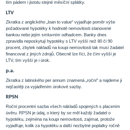
tím pádem i jistotu stejné měsíční splátky.
LTV
Zkratka z anglického „loan to value“ vyjadřuje poměr výše
požadované hypotéky k hodnotě nemovitosti stanovené
bankou nebo jejím smluvním odhadcem. Banky dnes
zpravidla neposkytují hypotéky s LTV vyšší než 80 či 90
procent, zbytek nákladů na koupi nemovitosti tak musí žadatel
financovat z jiných zdrojů. Obecně lze říci, že čím vyšší je
LTV, tím vyšší je i úrok.
p.a.
Zkratka z latinského per annum znamená „roční“ a najdeme ji
nejčastěji za vyjádřením úrokové sazby.
RPSN
Roční procentní sazba všech nákladů spojených s placením
úvěru. RPSN je údaj, o který by se měl každý žadatel o
hypotéku, zejména na koupi nemovitosti, zajímat, protože
vyjadřuje, kolik za hypotéku a další nezbytné poplatky ročně