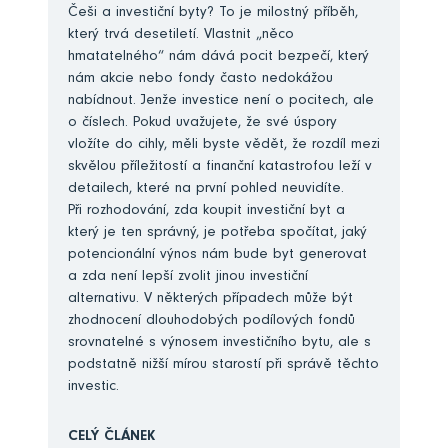
Češi a investiční byty? To je milostný příběh,
který trvá desetiletí. Vlastnit „něco
hmatatelného“ nám dává pocit bezpečí, který
nám akcie nebo fondy často nedokážou
nabídnout. Jenže investice není o pocitech, ale
o číslech. Pokud uvažujete, že své úspory
vložíte do cihly, měli byste vědět, že rozdíl mezi
skvělou příležitostí a finanční katastrofou leží v
detailech, které na první pohled neuvidíte.
Při rozhodování, zda koupit investiční byt a
který je ten správný, je potřeba spočítat, jaký
potencionální výnos nám bude byt generovat
a zda není lepší zvolit jinou investiční
alternativu. V některých případech může být
zhodnocení dlouhodobých podílových fondů
srovnatelné s výnosem investičního bytu, ale s
podstatně nižší mírou starostí při správě těchto
investic.
CELÝ ČLÁNEK