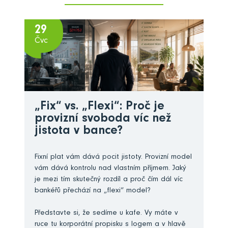
29
Čvc
„Fix“ vs. „Flexi“: Proč je
provizní svoboda víc než
jistota v bance?
Fixní plat vám dává pocit jistoty. Provizní model
vám dává kontrolu nad vlastním příjmem. Jaký
je mezi tím skutečný rozdíl a proč čím dál víc
bankéřů přechází na „flexi“ model?
Představte si, že sedíme u kafe. Vy máte v
ruce tu korporátní propisku s logem a v hlavě