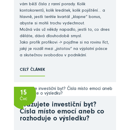
vám běží čísla z ranní porady. Kolik
kontokorentů, kolik kreditek, kolik pojištění… a
hlavně, jestli tenhle kvartál „klapne“ bonus,
abyste si mohli trochu vydechnout.
Možná vás už někdy napadlo, jestli to, co dnes
děláte, dává dlouhodobě smysl.
Jako profík profíkovi -> pojďme si na rovinu říct,
jaký je rozdíl mezi „jistotou“ na výplatní pásce
a skutečnou svobodou v podnikání.
CELÝ ČLÁNEK
15
Čvc
Zvažujete investiční byt?
Čísla místo emocí aneb co
rozhoduje o výsledku?