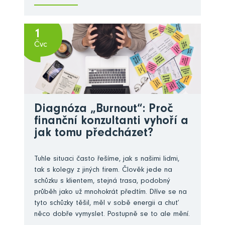
1
Čvc
Diagnóza „Burnout“: Proč
finanční konzultanti vyhoří a
jak tomu předcházet?
Tuhle situaci často řešíme, jak s našimi lidmi,
tak s kolegy z jiných firem. Člověk jede na
schůzku s klientem, stejná trasa, podobný
průběh jako už mnohokrát předtím. Dříve se na
tyto schůzky těšil, měl v sobě energii a chuť
něco dobře vymyslet. Postupně se to ale mění.