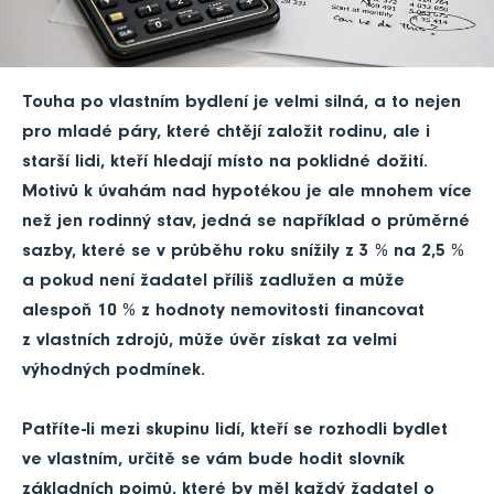
Touha po vlastním bydlení je velmi silná, a to nejen
pro mladé páry, které chtějí založit rodinu, ale i
starší lidi, kteří hledají místo na poklidné dožití.
Motivů k úvahám nad hypotékou je ale mnohem více
než jen rodinný stav, jedná se například o průměrné
sazby, které se v průběhu roku snížily z 3 % na 2,5 %
a pokud není žadatel příliš zadlužen a může
alespoň 10 % z hodnoty nemovitosti financovat
z vlastních zdrojů, může úvěr získat za velmi
výhodných podmínek.
Patříte-li mezi skupinu lidí, kteří se rozhodli bydlet
ve vlastním, určitě se vám bude hodit slovník
základních pojmů, které by měl každý žadatel o