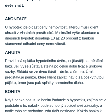
úvěr znát.
AKONTACE
U hypoték jde o část ceny nemovitosti, kterou musí klient
uhradit z vlastních prostředků. Minimální výše akontace u
dnešních hypoték dosahuje 10 až 20 procent z bankou
stanovené odhadní ceny nemovitosti.
ANUITA
Pravidelná splátka hypotečního úvěru, nejčastěji na měsíční
bázi. Její výše zůstává stejná po celou dobu fixace úrokové
sazby. Skládá se ze dvou částí – úroku a úmoru. Úrok
představuje peníze, které klient zaplatí navíc za poskytnutou
půjčku, úmor jsou pak splátky samotného dluhu.
BONITA
Když banka posuzuje bonitu žadatele o hypotéku, zajímá se v
podstatě o to, nakolik bude schopný splácet své závazky, a
podle toho se rozhodne, zda úvěr poskytne. Každá banka k