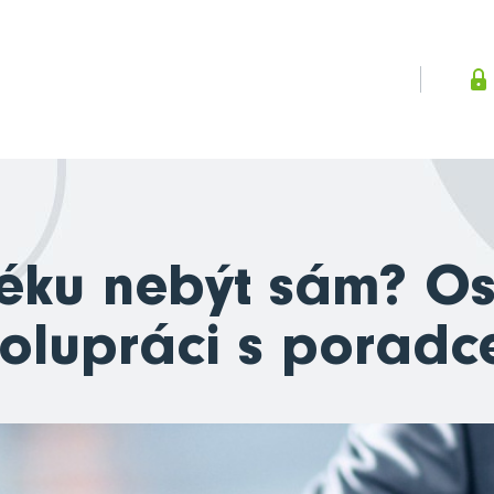
téku nebýt sám? O
olupráci s porad