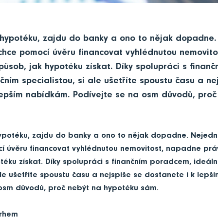
 hypotéku, zajdu do banky a ono to nějak dopadne
 chce pomocí úvěru financovat vyhlédnutou nemovit
působ, jak hypotéku získat. Díky spolupráci s finan
ním specialistou, si ale ušetříte spoustu času a ne
lepším nabídkám. Podívejte se na osm důvodů, proč
hypotéku, zajdu do banky a ono to nějak dopadne. Nejedn
cí úvěru financovat vyhlédnutou nemovitost, napadne prá
téku získat. Díky spolupráci s finančním poradcem, ideál
 ale ušetříte spoustu času a nejspíše se dostanete i k lep
 osm důvodů, proč nebýt na hypotéku sám.
trhem