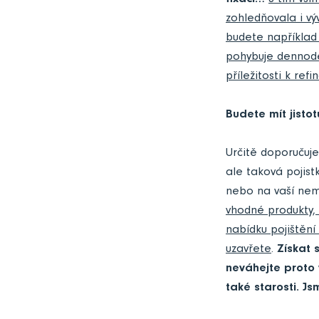
fixaci…
S tím vš
zohledňovala i v
budete například
pohybuje dennode
příležitosti k re
Budete mít jistot
Určitě doporučuje
ale taková pojist
nebo na vaší nemo
vhodné produkty, 
nabídku pojištění
uzavřete
.
Získat 
neváhejte proto 
také starosti. Js