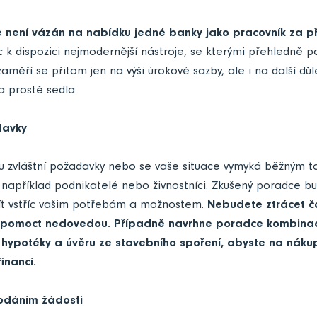
e není vázán na nabídku jedné banky jako pracovník za p
 k dispozici nejmodernější nástroje, se kterými přehledně 
aměří se přitom jen na výši úrokové sazby, ale i na další dů
 prostě sedla.
davky
 zvláštní požadavky nebo se vaše situace vymyká běžným 
í například podnikatelé nebo živnostníci. Zkušený poradce b
ít vstříc vašim potřebám a možnostem.
Nebudete ztrácet č
 pomoct nedovedou. Případně navrhne poradce kombinaci
í hypotéky a úvěru ze stavebního spoření, abyste na náku
financí.
odáním žádosti