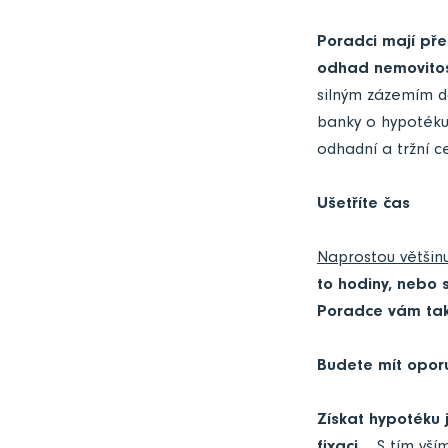
Poradci mají pře
odhad nemovitos
silným zázemím d
banky o hypotéku
odhadní a tržní c
Ušetříte čas
Naprostou většin
to hodiny, nebo s
Poradce vám také
Budete mít opor
Získat hypotéku 