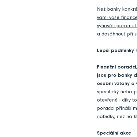
Než banky konkrétn
vámi vaše financ
vyhověli parametr
a dosáhnout při s
Lepší podmínky 
Finanční poradci,
jsou pro banky d
osobní vztahy a v
specifický nebo 
otevřené i díky t
poradci přináší m
nabídky, než na k
Speciální akce