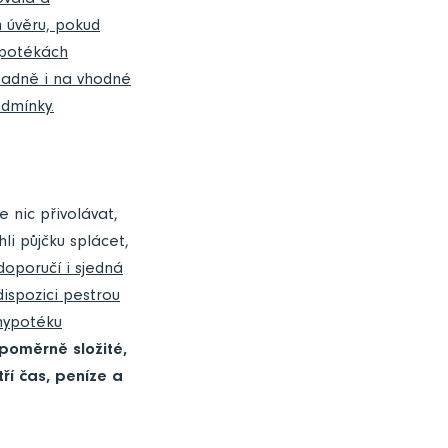
ovala a
 úvěru, pokud
ypotékách
padně i na vhodné
odmínky.
 nic přivolávat,
li půjčku splácet,
oporučí i sjedná
ispozici pestrou
 hypotéku
poměrně složité,
ří čas, peníze a