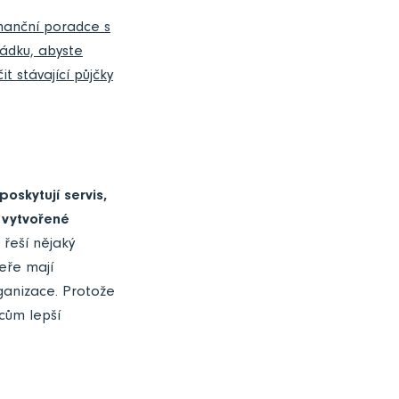
nanční poradce s
řádku, abyste
 stávající půjčky
poskytují servis,
 vytvořené
 řeší nějaký
eře mají
ganizace. Protože
mcům lepší