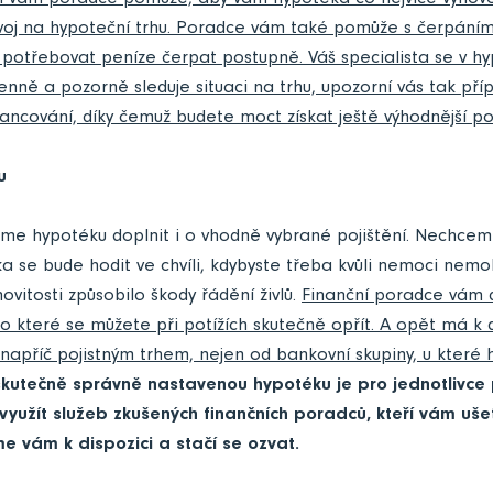
ím vám poradce pomůže, aby vám hypotéka co nejvíce vyhov
ývoj na hypoteční trhu. Poradce vám také pomůže s čerpáním
 potřebovat peníze čerpat postupně. Váš specialista se v h
nně a pozorně sleduje situaci na trhu, upozorní vás tak pří
financování, díky čemuž budete moct získat ještě výhodnější p
u
me hypotéku doplnit i o vhodně vybrané pojištění. Nechceme
ka se bude hodit ve chvíli, kdybyste třeba kvůli nemoci nemoh
vitosti způsobilo škody řádění živlů.
Finanční poradce vám d
o které se můžete při potížích skutečně opřít. A opět má k d
 napříč pojistným trhem, nejen od bankovní skupiny, u které
skutečně správně nastavenou hypotéku je pro jednotlivce 
využít služeb zkušených finančních poradců, kteří vám ušet
me vám k dispozici a stačí se ozvat.