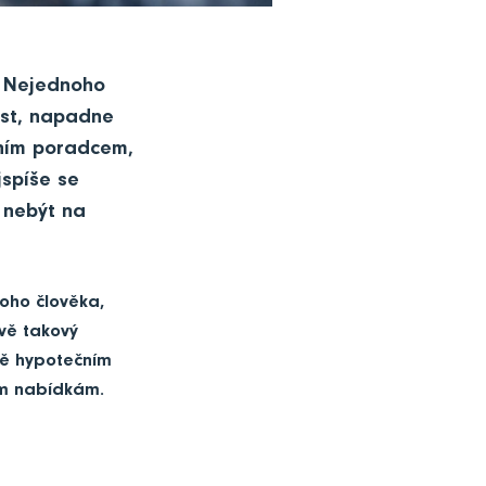
. Nejednoho
ost, napadne
čním poradcem,
jspíše se
 nebýt na
oho člověka,
vě takový
ně hypotečním
ším nabídkám.