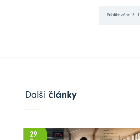
Publikováno 3. 
Další
články
29