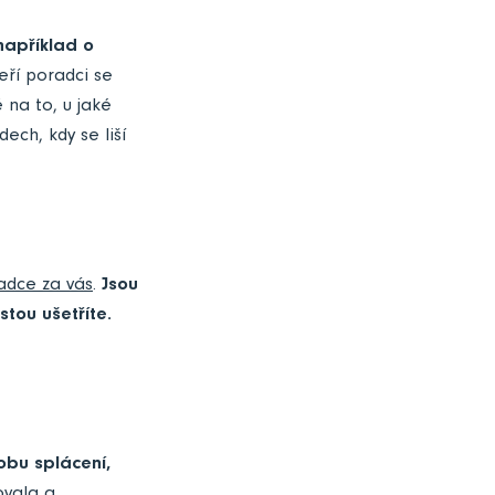
například o
ří poradci se
na to, u jaké
ch, kdy se liší
adce za vás
.
Jsou
stou ušetříte.
obu splácení,