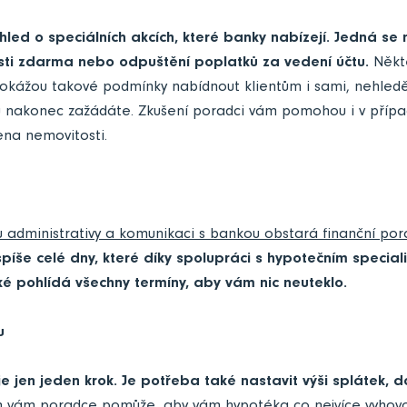
hled o speciálních akcích, které banky nabízejí. Jedná se 
ti zdarma nebo odpuštění poplatků za vedení účtu.
Někte
okážou takové podmínky nabídnout klientům i sami, nehledě 
 nakonec zažádáte. Zkušení poradci vám pomohou i v případe
ena nemovitosti.
u administrativy a komunikaci s bankou obstará finanční por
píše celé dny, které díky spolupráci s hypotečním speciali
 pohlídá všechny termíny, aby vám nic neuteklo.
u
je jen jeden krok. Je potřeba také nastavit výši splátek, d