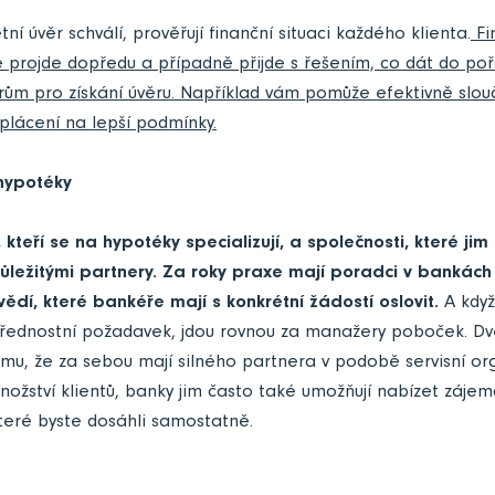
í úvěr schválí, prověřují finanční situaci každého klienta.
Fi
e projde dopředu a případně přijde s řešením, co dát do po
ům pro získání úvěru. Například vám pomůže efektivně sloučit
plácení na lepší podmínky.
hypotéky
 kteří se na hypotéky specializují, a společnosti, které jim 
ůležitými partnery. Za roky praxe mají poradci v bankách
ědí, které bankéře mají s konkrétní žádostí oslovit.
A když
přednostní požadavek, jdou rovnou za manažery poboček. Dv
omu, že za sebou mají silného partnera v podobě servisní or
nožství klientů, banky jim často také umožňují nabízet záje
teré byste dosáhli samostatně.