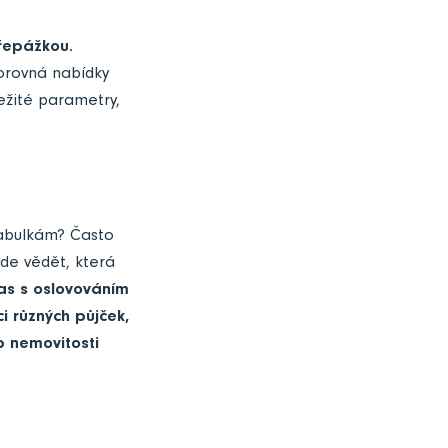
řepážkou.
porovná nabídky
ležité parametry,
tabulkám? Často
ude vědět, která
as s oslovováním
 různých půjček,
p nemovitosti