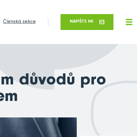
Členská sekce
NAPIŠTE MI
sm důvodů pro
cem