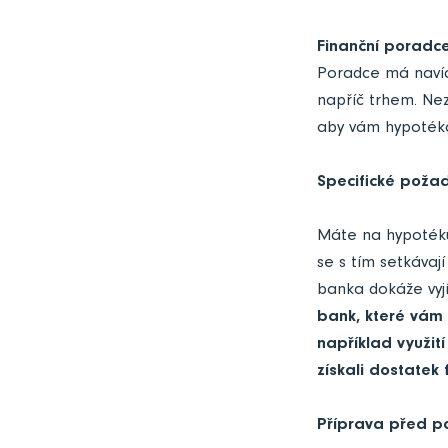
Finanční poradc
Poradce má navíc
napříč trhem. Nez
aby vám hypotéka
Specifické poža
Máte na hypotéku
se s tím setkávaj
banka dokáže vyj
bank, které vám
například využit
získali dostatek 
Příprava před p